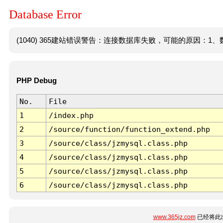
Database Error
(1040) 365建站错误警告：连接数据库失败，可能的原因：1、数
PHP Debug
No.
File
1
/index.php
2
/source/function/function_extend.php
3
/source/class/jzmysql.class.php
4
/source/class/jzmysql.class.php
5
/source/class/jzmysql.class.php
6
/source/class/jzmysql.class.php
www.365jz.com
已经将此