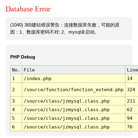
Database Error
(1040) 365建站错误警告：连接数据库失败，可能的原
因：1、数据库密码不对; 2、mysql未启动。
PHP Debug
No.
File
Line
1
/index.php
14
2
/source/function/function_extend.php
324
3
/source/class/jzmysql.class.php
211
4
/source/class/jzmysql.class.php
62
5
/source/class/jzmysql.class.php
94
6
/source/class/jzmysql.class.php
76