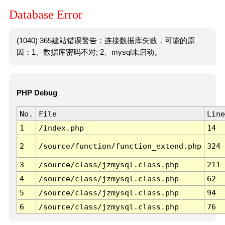
Database Error
(1040) 365建站错误警告：连接数据库失败，可能的原
因：1、数据库密码不对; 2、mysql未启动。
PHP Debug
No.
File
Line
1
/index.php
14
2
/source/function/function_extend.php
324
3
/source/class/jzmysql.class.php
211
4
/source/class/jzmysql.class.php
62
5
/source/class/jzmysql.class.php
94
6
/source/class/jzmysql.class.php
76