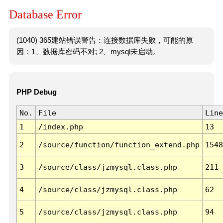
Database Error
(1040) 365建站错误警告：连接数据库失败，可能的原
因：1、数据库密码不对; 2、mysql未启动。
PHP Debug
No.
File
Line
1
/index.php
13
2
/source/function/function_extend.php
1548
3
/source/class/jzmysql.class.php
211
4
/source/class/jzmysql.class.php
62
5
/source/class/jzmysql.class.php
94