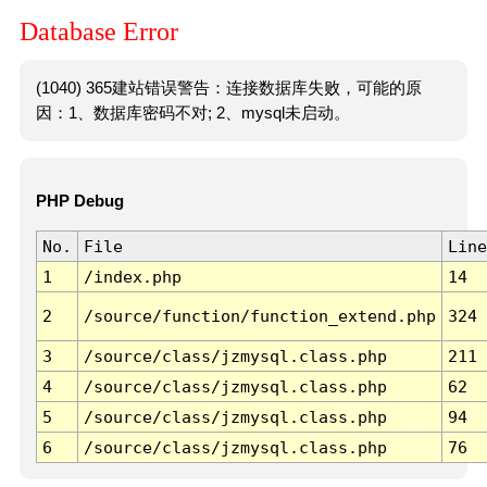
Database Error
(1040) 365建站错误警告：连接数据库失败，可能的原
因：1、数据库密码不对; 2、mysql未启动。
PHP Debug
No.
File
Line
1
/index.php
14
2
/source/function/function_extend.php
324
3
/source/class/jzmysql.class.php
211
4
/source/class/jzmysql.class.php
62
5
/source/class/jzmysql.class.php
94
6
/source/class/jzmysql.class.php
76