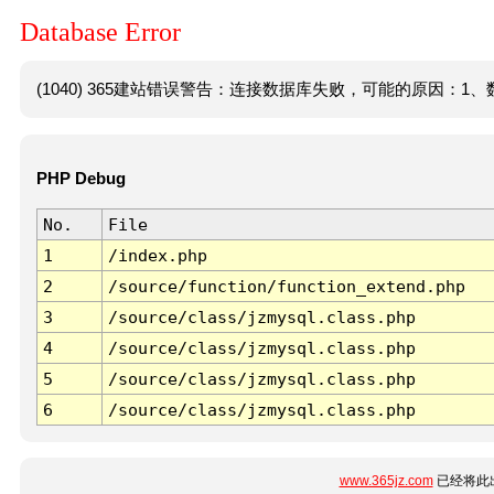
Database Error
(1040) 365建站错误警告：连接数据库失败，可能的原因：1、数
PHP Debug
No.
File
1
/index.php
2
/source/function/function_extend.php
3
/source/class/jzmysql.class.php
4
/source/class/jzmysql.class.php
5
/source/class/jzmysql.class.php
6
/source/class/jzmysql.class.php
www.365jz.com
已经将此