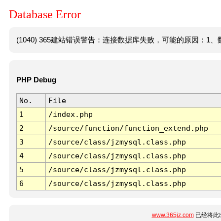
Database Error
(1040) 365建站错误警告：连接数据库失败，可能的原因：1、数
PHP Debug
No.
File
1
/index.php
2
/source/function/function_extend.php
3
/source/class/jzmysql.class.php
4
/source/class/jzmysql.class.php
5
/source/class/jzmysql.class.php
6
/source/class/jzmysql.class.php
www.365jz.com
已经将此