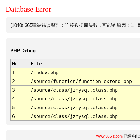
Database Error
(1040) 365建站错误警告：连接数据库失败，可能的原因：1、数
PHP Debug
No.
File
1
/index.php
2
/source/function/function_extend.php
3
/source/class/jzmysql.class.php
4
/source/class/jzmysql.class.php
5
/source/class/jzmysql.class.php
6
/source/class/jzmysql.class.php
www.365jz.com
已经将此