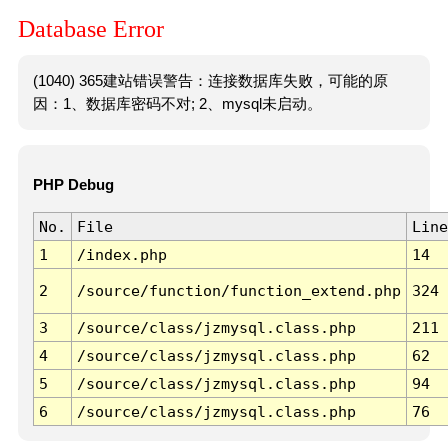
Database Error
(1040) 365建站错误警告：连接数据库失败，可能的原
因：1、数据库密码不对; 2、mysql未启动。
PHP Debug
No.
File
Line
1
/index.php
14
2
/source/function/function_extend.php
324
3
/source/class/jzmysql.class.php
211
4
/source/class/jzmysql.class.php
62
5
/source/class/jzmysql.class.php
94
6
/source/class/jzmysql.class.php
76