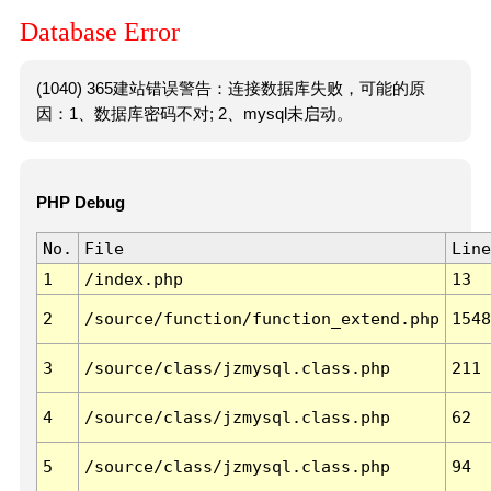
Database Error
(1040) 365建站错误警告：连接数据库失败，可能的原
因：1、数据库密码不对; 2、mysql未启动。
PHP Debug
No.
File
Line
1
/index.php
13
2
/source/function/function_extend.php
1548
3
/source/class/jzmysql.class.php
211
4
/source/class/jzmysql.class.php
62
5
/source/class/jzmysql.class.php
94