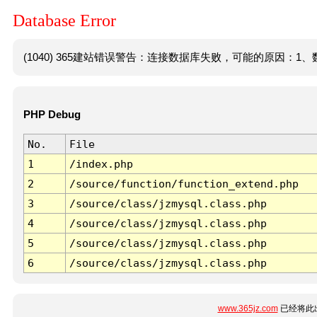
Database Error
(1040) 365建站错误警告：连接数据库失败，可能的原因：1、数
PHP Debug
No.
File
1
/index.php
2
/source/function/function_extend.php
3
/source/class/jzmysql.class.php
4
/source/class/jzmysql.class.php
5
/source/class/jzmysql.class.php
6
/source/class/jzmysql.class.php
www.365jz.com
已经将此