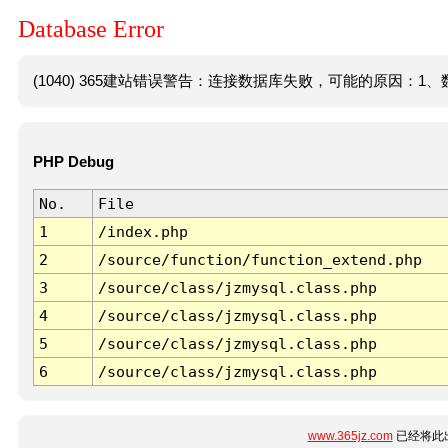
Database Error
(1040) 365建站错误警告：连接数据库失败，可能的原因：1、数
PHP Debug
No.
File
1
/index.php
2
/source/function/function_extend.php
3
/source/class/jzmysql.class.php
4
/source/class/jzmysql.class.php
5
/source/class/jzmysql.class.php
6
/source/class/jzmysql.class.php
www.365jz.com
已经将此