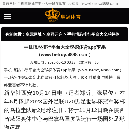
皇冠网址-手机博彩排行平台大全球探体育app苹果（www.betroyal888.com）
你的位置：
皇冠网址
>
皇冠开户
> 手机博彩排行平台大全球探体
手机博彩排行平台大全球探体育app苹果
育app苹果（www.betroyal888.com）
（www.betroyal888.com）
发布日期：2026-05-16 03:27 点击次数：85
手机博彩排行平台大全球探体育app苹果（www.betroyal888.com）
一场疑似操纵体育比赛皇冠引起轩然大波，吸引赌徒参与赌博，最
终受害者不计其数。
新华社西安10月14日电（记者郑昕、张晨俊）本
年6月捧起2023国外足联U20男足世界杯冠军奖杯
的乌拉圭队新2足球注册，将于11月12日晚在陕西
省咸阳奥体中心与巴拿马国度队进行一场国外足球
邀请赛。