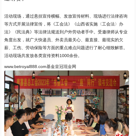
活动现场，通过悬挂宣传横幅、发放宣传材料、现场进行法律咨询
等方式开展法律宣传，将《工会法》《山西省实施〈工会法〉办
法》《民法典》等法律法规送到户外劳动者手中。受邀律师从专业
角度出发，就广大快递员、外卖员最关心、最直接、最现实的欠
薪、工伤、劳动保险等方面的重点难点问题进行了耐心细致解答。
活动现场共发放各类宣传资料1000余份。
www.betroyal888.com基金
皇冠现金网