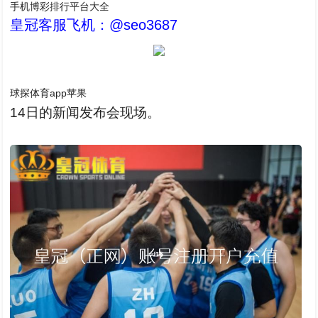
手机博彩排行平台大全
皇冠客服飞机：@seo3687
球探体育app苹果
14日的新闻发布会现场。