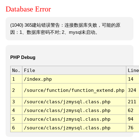
Database Error
(1040) 365建站错误警告：连接数据库失败，可能的原
因：1、数据库密码不对; 2、mysql未启动。
PHP Debug
No.
File
Line
1
/index.php
14
2
/source/function/function_extend.php
324
3
/source/class/jzmysql.class.php
211
4
/source/class/jzmysql.class.php
62
5
/source/class/jzmysql.class.php
94
6
/source/class/jzmysql.class.php
76