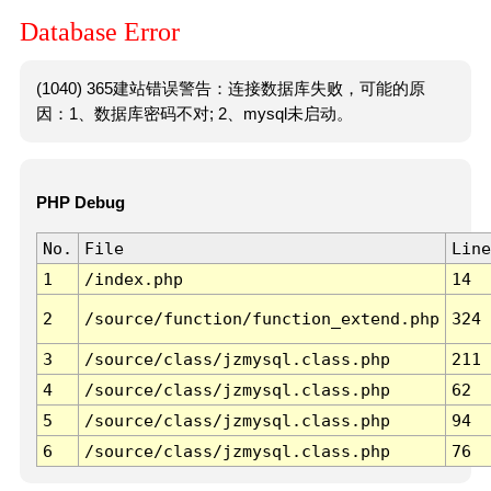
Database Error
(1040) 365建站错误警告：连接数据库失败，可能的原
因：1、数据库密码不对; 2、mysql未启动。
PHP Debug
No.
File
Line
1
/index.php
14
2
/source/function/function_extend.php
324
3
/source/class/jzmysql.class.php
211
4
/source/class/jzmysql.class.php
62
5
/source/class/jzmysql.class.php
94
6
/source/class/jzmysql.class.php
76