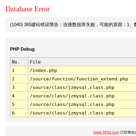
Database Error
(1040) 365建站错误警告：连接数据库失败，可能的原因：1、数
PHP Debug
No.
File
1
/index.php
2
/source/function/function_extend.php
3
/source/class/jzmysql.class.php
4
/source/class/jzmysql.class.php
5
/source/class/jzmysql.class.php
6
/source/class/jzmysql.class.php
www.365jz.com
已经将此