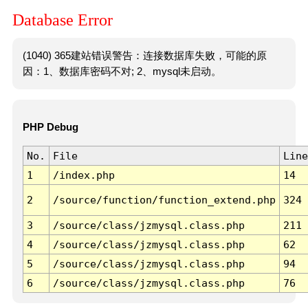
Database Error
(1040) 365建站错误警告：连接数据库失败，可能的原
因：1、数据库密码不对; 2、mysql未启动。
PHP Debug
No.
File
Line
1
/index.php
14
2
/source/function/function_extend.php
324
3
/source/class/jzmysql.class.php
211
4
/source/class/jzmysql.class.php
62
5
/source/class/jzmysql.class.php
94
6
/source/class/jzmysql.class.php
76