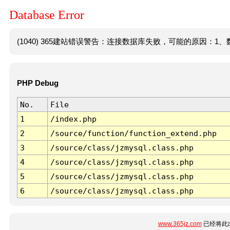
Database Error
(1040) 365建站错误警告：连接数据库失败，可能的原因：1、数
PHP Debug
No.
File
1
/index.php
2
/source/function/function_extend.php
3
/source/class/jzmysql.class.php
4
/source/class/jzmysql.class.php
5
/source/class/jzmysql.class.php
6
/source/class/jzmysql.class.php
www.365jz.com
已经将此