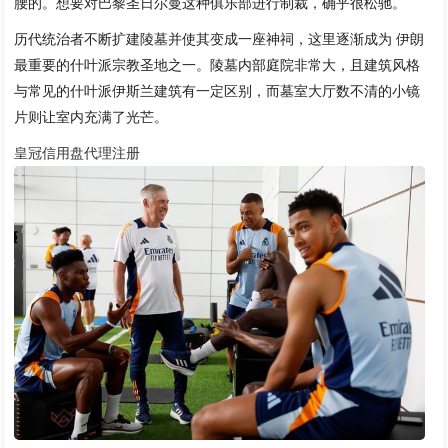
腰的。想要对巴黎圣日尔曼这种俱乐部进行制裁，确乎很松驰。
历代统治者不断扩建陵墓并使其变成一座神祠，这里逐渐成为 伊朗
最重要的什叶派宗教圣地之一。陵墓内部庭院非常大，且建筑风格
与常见的什叶派伊斯兰建筑有一定区别，而墓室大厅数不清的小镜
片则让室内充满了光芒。
皇冠信用盘代理注册