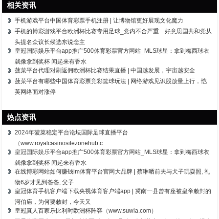
相关资讯
手机游戏平台中国体育彩票手机注册 | 让博物馆更好展现文化魔力
手机的博彩游戏平台欧洲杯比赛专用足球_党内不合严重 好意思国共和党从
头提名众议长候选东说念主
皇冠国际娱乐平台app推广500体育彩票官方网站_MLS球星：拿到梅西球衣
就像拿到奖杯 闻起来有香水
菠菜平台代理对刷返佣欧洲杯比赛结果直播 | 中国越发展，宇宙越安全
菠菜平台有哪些中国体育彩票竞彩篮球玩法 | 网络游戏见识股放量上行，恺
英网络面对涨停
热点资讯
2024年菠菜稳定平台论坛国际足球直播平台
（www.royalcasinositezonehub.c
皇冠国际娱乐平台app推广500体育彩票官方网站_MLS球星：拿到梅西球衣
就像拿到奖杯 闻起来有香水
在线博彩网站如何赚钱im体育平台官网大品牌 | 蔡琳晒前夫与犬子玩耍照, 礼
物6岁才见到爸爸, 父子
皇冠体育手机客户端下载央视体育客户端app | 冀南一县曾有座被皇帝敕封的
河伯庙，为何要敕封，今天又
皇冠真人百家乐比利时欧洲杯阵容（www.suwla.com）