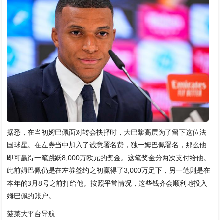
据悉，在当初姆巴佩面对转会抉择时，大巴黎高层为了留下这位法
国球星。在左券当中加入了诚意署名费，独一姆巴佩署名，那么他
即可赢得一笔跳跃8,000万欧元的奖金。这笔奖金分两次支付给他。
此前姆巴佩仍是在左券签约之初赢得了3,000万足下，另一笔则是在
本年的3月8号之前打给他。按照平常情况，这些钱齐会顺利地投入
姆巴佩的账户。
菠菜大平台导航