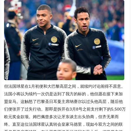
但法国球星在1月初便和大巴黎高层之间，就续约讨论闹得不原意。
法国小将以为续约一次仍是达到了我方的标的，他但愿在接下来加
盟皇马。这触怒了巴黎圣日耳曼主席纳赛尔以过头他高层，随后他
们便张开了过失行动。那即是拆开在3月8号之前支付剩下的5,500万
欧元奖金款项。姆巴佩曾多次让牙东谈主出头协商，但齐无果而
终。直至这位法国球星认真转会皇家马德里，现如今双方之间的联