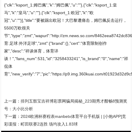
{"clk":"ksport_1:姆巴佩","k":"姆巴佩","u":""},{"clk":"ksport_1:皇
马","k":"皇马","u":""},{"clk":"ksport_1:欧冠","k":"欧
冠","u":""}],"title":"要被踢出欧冠！大巴黎遭痛击，姆巴佩反击运行，
5500万欧很关
节","type":"zmt","wapurl":"http://zm.news.so.com/8462eea8742dc8
育:足球:外洋足球","zmt":{"brand":{},"cert":"体育限制创作
家","desc":"祥谈体育，体育详
谈！","fans_num":531,"id":"3258433241","is_brand":"0","name":"祥
侃体
育","new_verify":"7","pic":"https://p9.img.360kuai.com/t01923d32d9c56
上一篇：
排列五骰宝吉祥博彩票网骗局揭秘_223期秀才酣畅8预测奖
号：大小比分析
下一篇：
2024欧洲杯赛程表manbetx体育平台手机版 | [小炮APP]竞
彩谍报：町田联赛2连胜 场均攻入1.83球