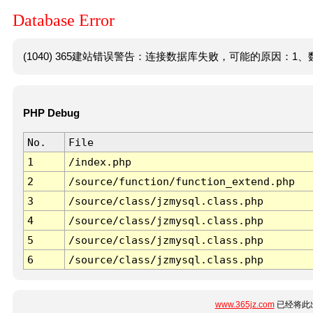
Database Error
(1040) 365建站错误警告：连接数据库失败，可能的原因：1、数
PHP Debug
No.
File
1
/index.php
2
/source/function/function_extend.php
3
/source/class/jzmysql.class.php
4
/source/class/jzmysql.class.php
5
/source/class/jzmysql.class.php
6
/source/class/jzmysql.class.php
www.365jz.com
已经将此