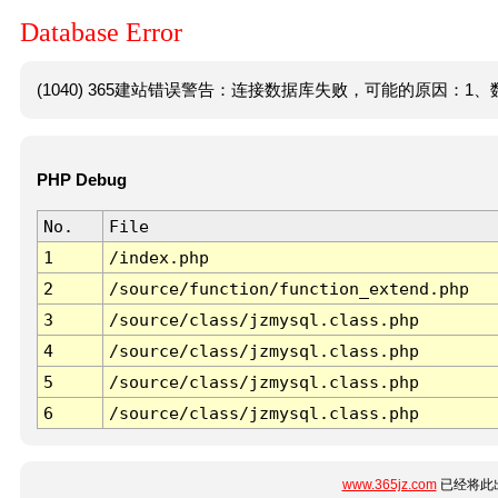
Database Error
(1040) 365建站错误警告：连接数据库失败，可能的原因：1、数
PHP Debug
No.
File
1
/index.php
2
/source/function/function_extend.php
3
/source/class/jzmysql.class.php
4
/source/class/jzmysql.class.php
5
/source/class/jzmysql.class.php
6
/source/class/jzmysql.class.php
www.365jz.com
已经将此