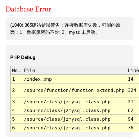
Database Error
(1040) 365建站错误警告：连接数据库失败，可能的原
因：1、数据库密码不对; 2、mysql未启动。
PHP Debug
No.
File
Line
1
/index.php
14
2
/source/function/function_extend.php
324
3
/source/class/jzmysql.class.php
211
4
/source/class/jzmysql.class.php
62
5
/source/class/jzmysql.class.php
94
6
/source/class/jzmysql.class.php
76