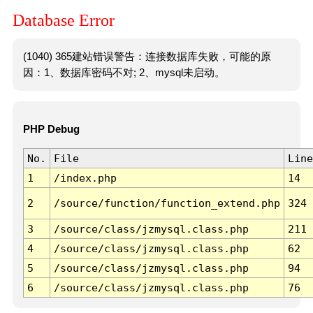
Database Error
(1040) 365建站错误警告：连接数据库失败，可能的原
因：1、数据库密码不对; 2、mysql未启动。
PHP Debug
No.
File
Line
1
/index.php
14
2
/source/function/function_extend.php
324
3
/source/class/jzmysql.class.php
211
4
/source/class/jzmysql.class.php
62
5
/source/class/jzmysql.class.php
94
6
/source/class/jzmysql.class.php
76