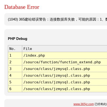
Database Error
(1040) 365建站错误警告：连接数据库失败，可能的原因：1、数
PHP Debug
No.
File
1
/index.php
2
/source/function/function_extend.php
3
/source/class/jzmysql.class.php
4
/source/class/jzmysql.class.php
5
/source/class/jzmysql.class.php
6
/source/class/jzmysql.class.php
www.365jz.com
已经将此