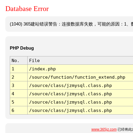
Database Error
(1040) 365建站错误警告：连接数据库失败，可能的原因：1、数
PHP Debug
No.
File
1
/index.php
2
/source/function/function_extend.php
3
/source/class/jzmysql.class.php
4
/source/class/jzmysql.class.php
5
/source/class/jzmysql.class.php
6
/source/class/jzmysql.class.php
www.365jz.com
已经将此