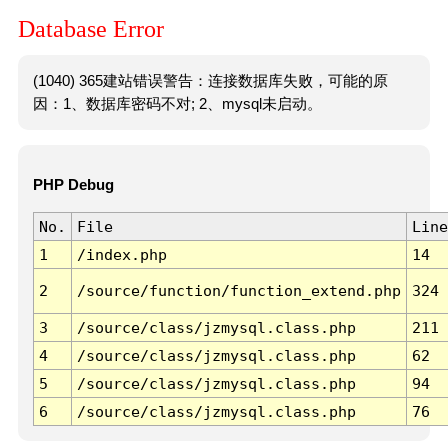
Database Error
(1040) 365建站错误警告：连接数据库失败，可能的原
因：1、数据库密码不对; 2、mysql未启动。
PHP Debug
No.
File
Line
1
/index.php
14
2
/source/function/function_extend.php
324
3
/source/class/jzmysql.class.php
211
4
/source/class/jzmysql.class.php
62
5
/source/class/jzmysql.class.php
94
6
/source/class/jzmysql.class.php
76