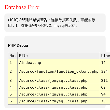
Database Error
(1040) 365建站错误警告：连接数据库失败，可能的原
因：1、数据库密码不对; 2、mysql未启动。
PHP Debug
No.
File
Line
1
/index.php
14
2
/source/function/function_extend.php
324
3
/source/class/jzmysql.class.php
211
4
/source/class/jzmysql.class.php
62
5
/source/class/jzmysql.class.php
94
6
/source/class/jzmysql.class.php
76