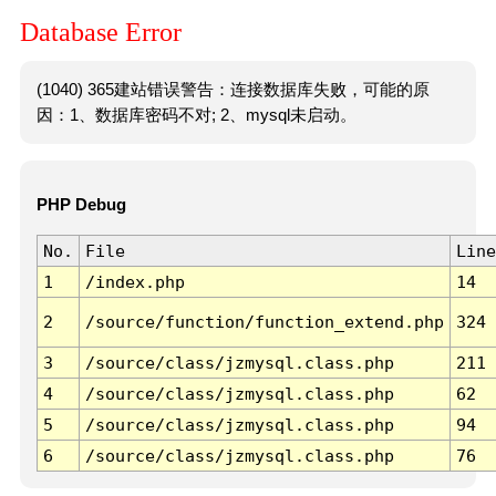
Database Error
(1040) 365建站错误警告：连接数据库失败，可能的原
因：1、数据库密码不对; 2、mysql未启动。
PHP Debug
No.
File
Line
1
/index.php
14
2
/source/function/function_extend.php
324
3
/source/class/jzmysql.class.php
211
4
/source/class/jzmysql.class.php
62
5
/source/class/jzmysql.class.php
94
6
/source/class/jzmysql.class.php
76