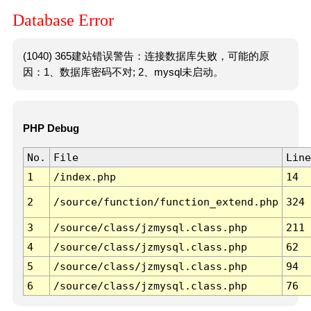
Database Error
(1040) 365建站错误警告：连接数据库失败，可能的原
因：1、数据库密码不对; 2、mysql未启动。
PHP Debug
No.
File
Line
1
/index.php
14
2
/source/function/function_extend.php
324
3
/source/class/jzmysql.class.php
211
4
/source/class/jzmysql.class.php
62
5
/source/class/jzmysql.class.php
94
6
/source/class/jzmysql.class.php
76