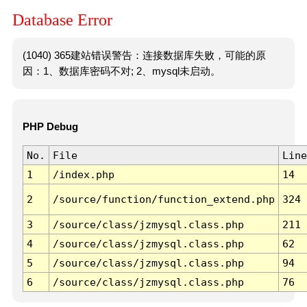
Database Error
(1040) 365建站错误警告：连接数据库失败，可能的原
因：1、数据库密码不对; 2、mysql未启动。
PHP Debug
No.
File
Line
1
/index.php
14
2
/source/function/function_extend.php
324
3
/source/class/jzmysql.class.php
211
4
/source/class/jzmysql.class.php
62
5
/source/class/jzmysql.class.php
94
6
/source/class/jzmysql.class.php
76