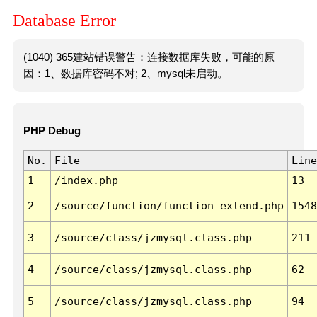
Database Error
(1040) 365建站错误警告：连接数据库失败，可能的原
因：1、数据库密码不对; 2、mysql未启动。
PHP Debug
No.
File
Line
1
/index.php
13
2
/source/function/function_extend.php
1548
3
/source/class/jzmysql.class.php
211
4
/source/class/jzmysql.class.php
62
5
/source/class/jzmysql.class.php
94