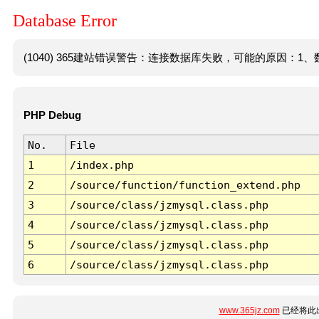
Database Error
(1040) 365建站错误警告：连接数据库失败，可能的原因：1、数
PHP Debug
No.
File
1
/index.php
2
/source/function/function_extend.php
3
/source/class/jzmysql.class.php
4
/source/class/jzmysql.class.php
5
/source/class/jzmysql.class.php
6
/source/class/jzmysql.class.php
www.365jz.com
已经将此