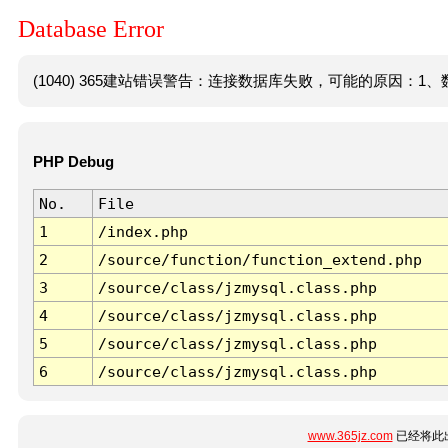
Database Error
(1040) 365建站错误警告：连接数据库失败，可能的原因：1、数
PHP Debug
No.
File
1
/index.php
2
/source/function/function_extend.php
3
/source/class/jzmysql.class.php
4
/source/class/jzmysql.class.php
5
/source/class/jzmysql.class.php
6
/source/class/jzmysql.class.php
www.365jz.com
已经将此