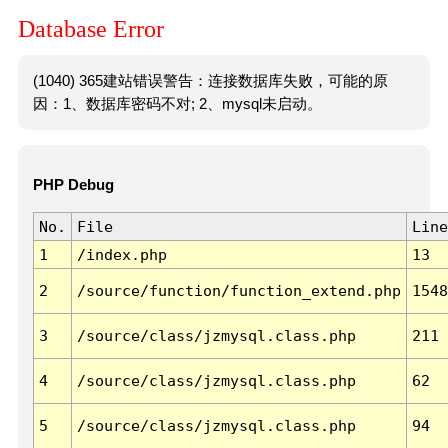
Database Error
(1040) 365建站错误警告：连接数据库失败，可能的原
因：1、数据库密码不对; 2、mysql未启动。
PHP Debug
No.
File
Line
1
/index.php
13
2
/source/function/function_extend.php
1548
3
/source/class/jzmysql.class.php
211
4
/source/class/jzmysql.class.php
62
5
/source/class/jzmysql.class.php
94