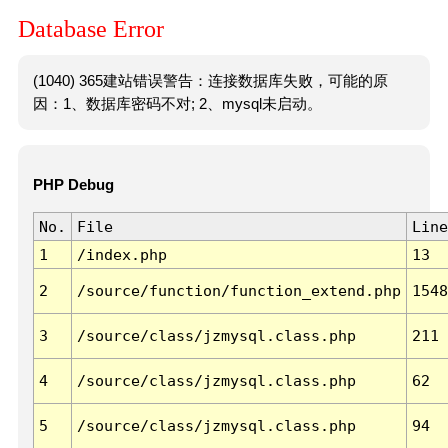
Database Error
(1040) 365建站错误警告：连接数据库失败，可能的原
因：1、数据库密码不对; 2、mysql未启动。
PHP Debug
No.
File
Line
1
/index.php
13
2
/source/function/function_extend.php
1548
3
/source/class/jzmysql.class.php
211
4
/source/class/jzmysql.class.php
62
5
/source/class/jzmysql.class.php
94