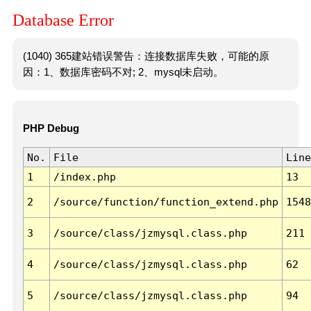
Database Error
(1040) 365建站错误警告：连接数据库失败，可能的原
因：1、数据库密码不对; 2、mysql未启动。
PHP Debug
No.
File
Line
1
/index.php
13
2
/source/function/function_extend.php
1548
3
/source/class/jzmysql.class.php
211
4
/source/class/jzmysql.class.php
62
5
/source/class/jzmysql.class.php
94