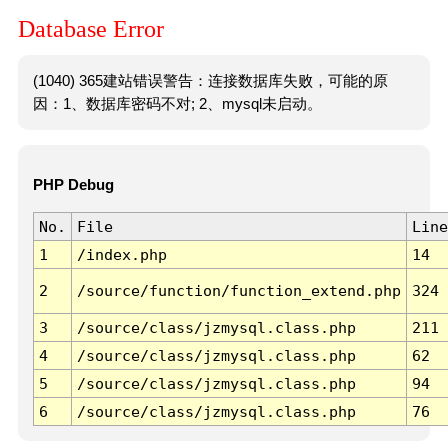
Database Error
(1040) 365建站错误警告：连接数据库失败，可能的原
因：1、数据库密码不对; 2、mysql未启动。
PHP Debug
No.
File
Line
1
/index.php
14
2
/source/function/function_extend.php
324
3
/source/class/jzmysql.class.php
211
4
/source/class/jzmysql.class.php
62
5
/source/class/jzmysql.class.php
94
6
/source/class/jzmysql.class.php
76