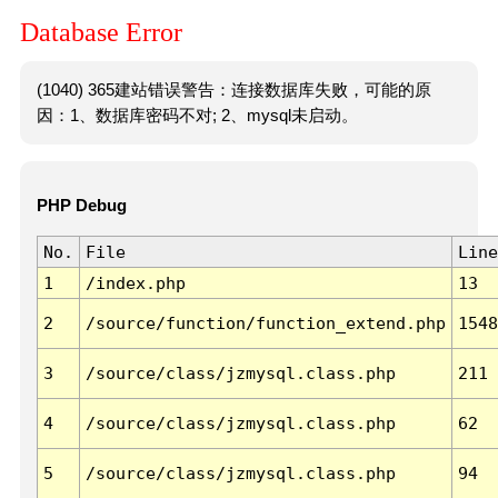
Database Error
(1040) 365建站错误警告：连接数据库失败，可能的原
因：1、数据库密码不对; 2、mysql未启动。
PHP Debug
No.
File
Line
1
/index.php
13
2
/source/function/function_extend.php
1548
3
/source/class/jzmysql.class.php
211
4
/source/class/jzmysql.class.php
62
5
/source/class/jzmysql.class.php
94