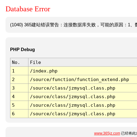
Database Error
(1040) 365建站错误警告：连接数据库失败，可能的原因：1、数
PHP Debug
No.
File
1
/index.php
2
/source/function/function_extend.php
3
/source/class/jzmysql.class.php
4
/source/class/jzmysql.class.php
5
/source/class/jzmysql.class.php
6
/source/class/jzmysql.class.php
www.365jz.com
已经将此