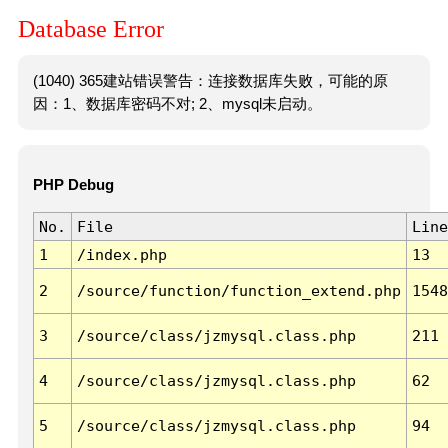
Database Error
(1040) 365建站错误警告：连接数据库失败，可能的原
因：1、数据库密码不对; 2、mysql未启动。
PHP Debug
No.
File
Line
1
/index.php
13
2
/source/function/function_extend.php
1548
3
/source/class/jzmysql.class.php
211
4
/source/class/jzmysql.class.php
62
5
/source/class/jzmysql.class.php
94