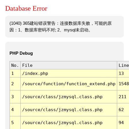
Database Error
(1040) 365建站错误警告：连接数据库失败，可能的原
因：1、数据库密码不对; 2、mysql未启动。
PHP Debug
No.
File
Line
1
/index.php
13
2
/source/function/function_extend.php
1548
3
/source/class/jzmysql.class.php
211
4
/source/class/jzmysql.class.php
62
5
/source/class/jzmysql.class.php
94