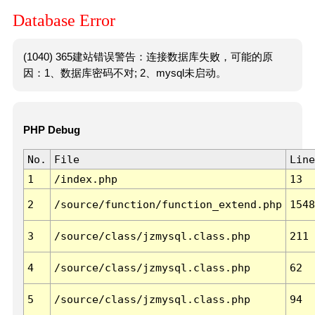
Database Error
(1040) 365建站错误警告：连接数据库失败，可能的原
因：1、数据库密码不对; 2、mysql未启动。
PHP Debug
No.
File
Line
1
/index.php
13
2
/source/function/function_extend.php
1548
3
/source/class/jzmysql.class.php
211
4
/source/class/jzmysql.class.php
62
5
/source/class/jzmysql.class.php
94