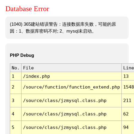
Database Error
(1040) 365建站错误警告：连接数据库失败，可能的原
因：1、数据库密码不对; 2、mysql未启动。
PHP Debug
No.
File
Line
1
/index.php
13
2
/source/function/function_extend.php
1548
3
/source/class/jzmysql.class.php
211
4
/source/class/jzmysql.class.php
62
5
/source/class/jzmysql.class.php
94