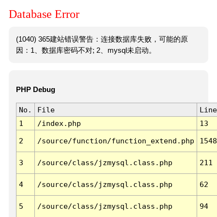
Database Error
(1040) 365建站错误警告：连接数据库失败，可能的原
因：1、数据库密码不对; 2、mysql未启动。
PHP Debug
No.
File
Line
1
/index.php
13
2
/source/function/function_extend.php
1548
3
/source/class/jzmysql.class.php
211
4
/source/class/jzmysql.class.php
62
5
/source/class/jzmysql.class.php
94