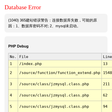
Database Error
(1040) 365建站错误警告：连接数据库失败，可能的原
因：1、数据库密码不对; 2、mysql未启动。
PHP Debug
No.
File
Line
1
/index.php
13
2
/source/function/function_extend.php
1548
3
/source/class/jzmysql.class.php
211
4
/source/class/jzmysql.class.php
62
5
/source/class/jzmysql.class.php
94