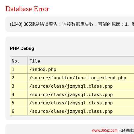
Database Error
(1040) 365建站错误警告：连接数据库失败，可能的原因：1、数
PHP Debug
No.
File
1
/index.php
2
/source/function/function_extend.php
3
/source/class/jzmysql.class.php
4
/source/class/jzmysql.class.php
5
/source/class/jzmysql.class.php
6
/source/class/jzmysql.class.php
www.365jz.com
已经将此