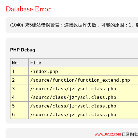
Database Error
(1040) 365建站错误警告：连接数据库失败，可能的原因：1、数
PHP Debug
No.
File
1
/index.php
2
/source/function/function_extend.php
3
/source/class/jzmysql.class.php
4
/source/class/jzmysql.class.php
5
/source/class/jzmysql.class.php
6
/source/class/jzmysql.class.php
www.365jz.com
已经将此