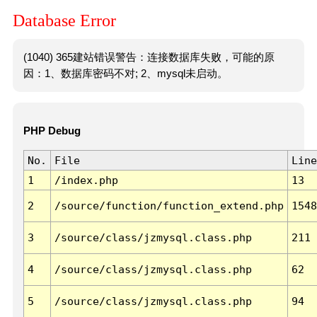
Database Error
(1040) 365建站错误警告：连接数据库失败，可能的原
因：1、数据库密码不对; 2、mysql未启动。
PHP Debug
No.
File
Line
1
/index.php
13
2
/source/function/function_extend.php
1548
3
/source/class/jzmysql.class.php
211
4
/source/class/jzmysql.class.php
62
5
/source/class/jzmysql.class.php
94