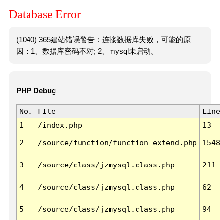
Database Error
(1040) 365建站错误警告：连接数据库失败，可能的原
因：1、数据库密码不对; 2、mysql未启动。
PHP Debug
No.
File
Line
1
/index.php
13
2
/source/function/function_extend.php
1548
3
/source/class/jzmysql.class.php
211
4
/source/class/jzmysql.class.php
62
5
/source/class/jzmysql.class.php
94