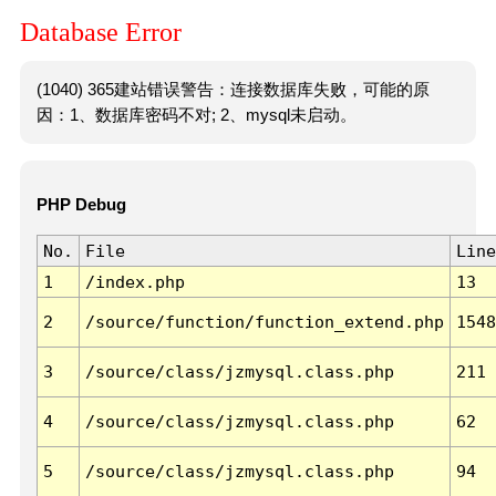
Database Error
(1040) 365建站错误警告：连接数据库失败，可能的原
因：1、数据库密码不对; 2、mysql未启动。
PHP Debug
No.
File
Line
1
/index.php
13
2
/source/function/function_extend.php
1548
3
/source/class/jzmysql.class.php
211
4
/source/class/jzmysql.class.php
62
5
/source/class/jzmysql.class.php
94